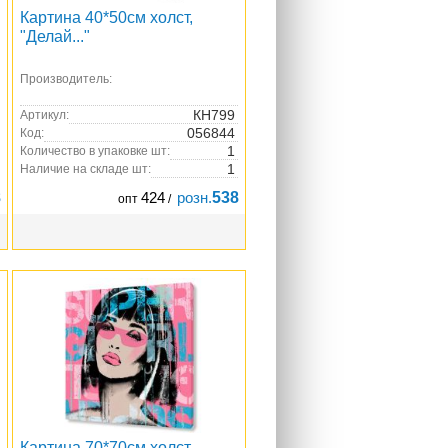
Картина 40*50см холст,
"Делай..."
Производитель:
КН799
Артикул:
056844
Код:
1
Количество в упаковке шт:
1
Наличие на складе шт:
8
424
розн.
538
опт
/
Картина 70*70см холст