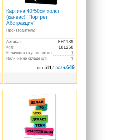
Картина 40*50см холст
(канвас) "Портрет
Абстракция"
Производитель:
КН1139
Артикул:
181258
Код:
1
Количество в упаковке шт:
1
Наличие на складе шт:
9
511
розн.
649
опт
/