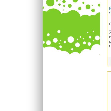
П
А
К
К
Н