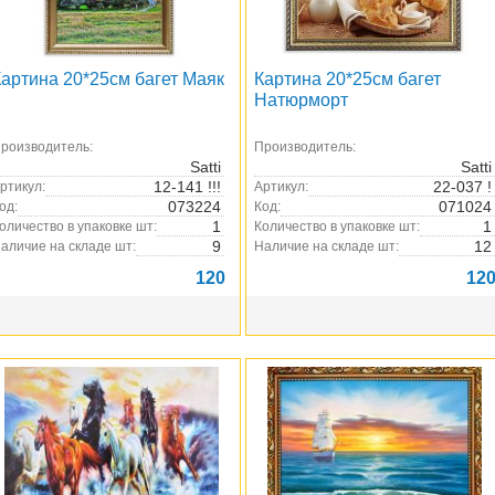
Картина 20*25см багет Маяк
Картина 20*25см багет
Натюрморт
роизводитель:
Производитель:
Satti
Satti
12-141 !!!
22-037 !
ртикул:
Артикул:
073224
071024
од:
Код:
1
1
оличество в упаковке шт:
Количество в упаковке шт:
9
12
аличие на складе шт:
Наличие на складе шт:
120
12