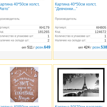
артина 40*50см холст,
Картина 40*50см холст,
Авто"
"Девчонки..."
роизводитель:
Производитель:
КН179
КН805
ртикул:
Артикул:
181265
124672
од:
Код:
1
1
оличество в упаковке шт:
Количество в упаковке шт:
2
1
аличие на складе шт:
Наличие на складе шт:
511
розн.
649
424
розн.
53
опт
/
опт
/
артина 40*50см холст,
Картина 50*70см паспарту