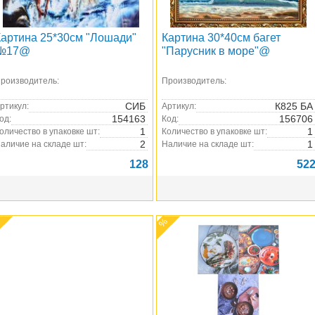
Картина 25*30см "Лошади"
Картина 30*40см багет
№17@
"Парусник в море"@
роизводитель:
Производитель:
СИБ
К825 БА
ртикул:
Артикул:
154163
156706
од:
Код:
1
1
оличество в упаковке шт:
Количество в упаковке шт:
2
1
аличие на складе шт:
Наличие на складе шт:
128
52
%
%