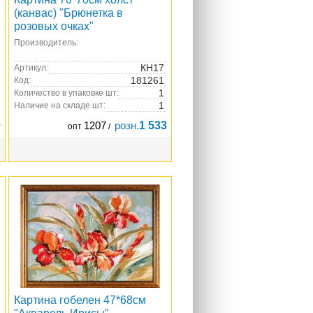
(канвас) "Брюнетка в
розовых очках"
Производитель:
КН17
Артикул:
181261
Код:
1
Количество в упаковке шт:
1
Наличие на складе шт:
0
1207
розн.
1 533
опт
/
Картина гобелен 47*68см