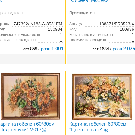
@
"Сирень" M019@
роизводитель:
Производитель:
747392/IN183-A-8531EM
138871/FR3523-4
ртикул:
Артикул:
180934
180936
од:
Код:
1
1
оличество в упаковке шт:
Количество в упаковке шт:
1
1
аличие на складе шт:
Наличие на складе шт:
859
розн.
1 091
1634
розн.
2 07
опт
/
опт
/
Картина гобелен 60*80см
Картина гобелен 60*80см
"Подсолнухи" М017@
"Цветы в вазе" @