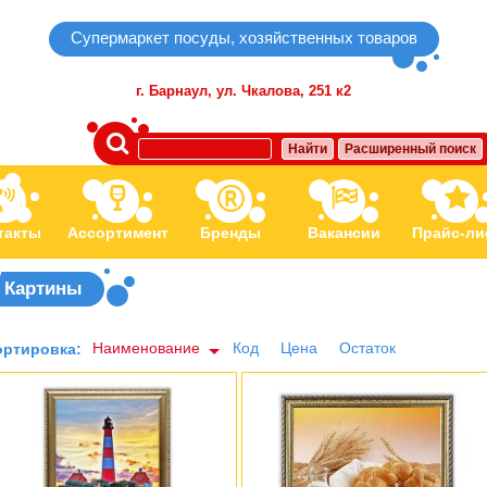
Супермаркет посуды, хозяйственных товаров
г. Барнаул,
ул. Чкалова, 251 к2
Найти
Расширенный поиск
такты
Ассортимент
Бренды
Вакансии
Прайс-ли
Картины
Наименование
Код
Цена
Остаток
ортировка: