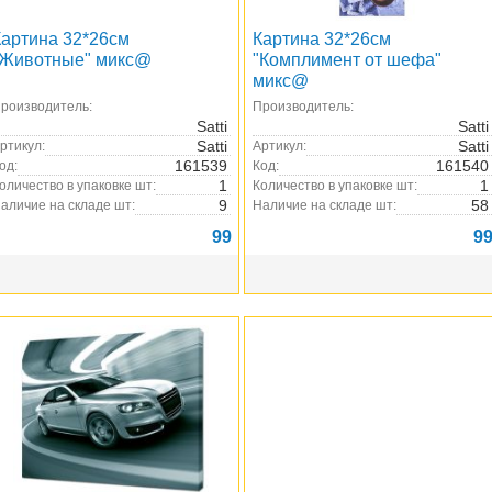
Картина 32*26см
Картина 32*26см
"Животные" микс@
"Комплимент от шефа"
микс@
роизводитель:
Производитель:
Satti
Satti
Satti
Satti
ртикул:
Артикул:
161539
161540
од:
Код:
1
1
оличество в упаковке шт:
Количество в упаковке шт:
9
58
аличие на складе шт:
Наличие на складе шт:
99
9