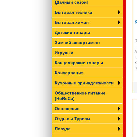
!Дачный сезон!
Бытовая техника
Бытовая химия
Детские товары
П
Зимний ассортимент
А
Игрушки
К
Канцелярские товары
К
Н
Консервация
Кухонные принадлежности
Общественное питание
(HoReCa)
Освещение
Отдых и Туризм
Посуда