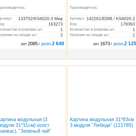
роизводитель:
Производитель:
133752/KS4020-3 Мир
142261/E088 / KS4020-2
ртикул:
Артикул:
163273
178363
од:
Код:
1
1
оличество в упаковке шт:
Количество в упаковке шт:
2
1
аличие на складе шт:
Наличие на складе шт:
2085
розн.
2 648
1673
розн.
2 12
опт
/
опт
/
Картина модульная (3
Картина модульная 31*93см
модуля 31*31см) холст
3 модуля "Лебеди" (121785)
канвас), "Зеленый чай"