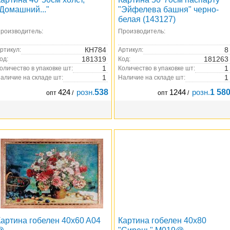
Домашний..."
"Эйфелева башня" черно-
белая (143127)
роизводитель:
Производитель:
КН784
8
ртикул:
Артикул:
181319
181263
од:
Код:
1
1
оличество в упаковке шт:
Количество в упаковке шт:
1
1
аличие на складе шт:
Наличие на складе шт:
424
розн.
538
1244
розн.
1 58
опт
/
опт
/
Картина гобелен 40x60 A04
Картина гобелен 40х80