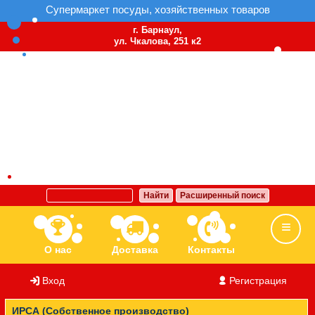
Супермаркет посуды, хозяйственных товаров
г. Барнаул,
ул. Чкалова, 251 к2
Найти
Расширенный поиск
О нас
Доставка
Контакты
Вход
/
Регистрация
Ассортимент
Бренды
Вакансии
ИРСА (Собственное производство)