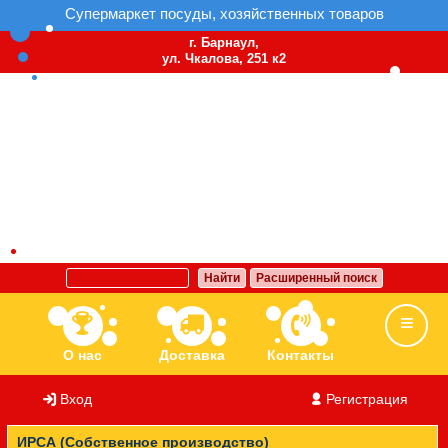
Супермаркет посуды, хозяйственных товаров
г. Барнаул,
ул. Чкалова, 251 к2
Найти
Расширенный поиск
О нас
Доставка
Контакты
Вход
/
Регистрация
Ассортимент
Бренды
Вакансии
ИРСА (Собственное производство)