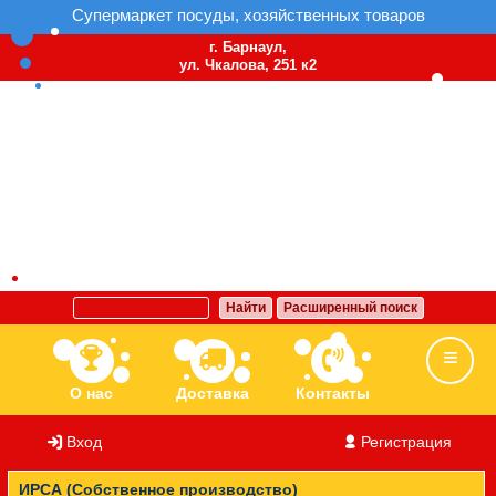
Супермаркет посуды, хозяйственных товаров
г. Барнаул,
ул. Чкалова, 251 к2
Найти
Расширенный поиск
О нас
Доставка
Контакты
Вход
/
Регистрация
Ассортимент
Бренды
Вакансии
ИРСА (Собственное производство)