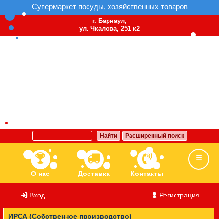
Супермаркет посуды, хозяйственных товаров
г. Барнаул,
ул. Чкалова, 251 к2
Найти
Расширенный поиск
О нас
Доставка
Контакты
Вход
/
Регистрация
Ассортимент
Бренды
Вакансии
ИРСА (Собственное производство)