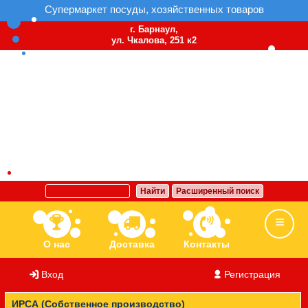
Супермаркет посуды, хозяйственных товаров
г. Барнаул,
ул. Чкалова, 251 к2
Найти
Расширенный поиск
О нас
Доставка
Контакты
Вход
/
Регистрация
Ассортимент
Бренды
Вакансии
ИРСА (Собственное производство)