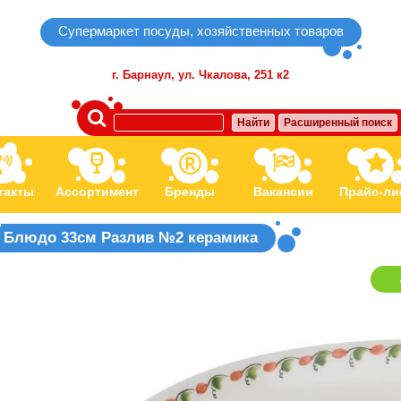
Супермаркет посуды, хозяйственных товаров
г. Барнаул,
ул. Чкалова, 251 к2
Найти
Расширенный поиск
такты
Ассортимент
Бренды
Вакансии
Прайс-ли
Блюдо 33см Разлив №2 керамика