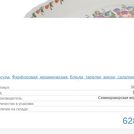
суда
,
Фарфоровая, керамическая
,
Блюда, тарелки, миски, салатни
1
тикул:
д:
Семикаракорская ке
оизводитель:
личество в упаковке:
личие на складе:
62