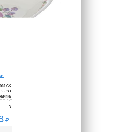
ки
665 СК
133080
рамика
1
3
8