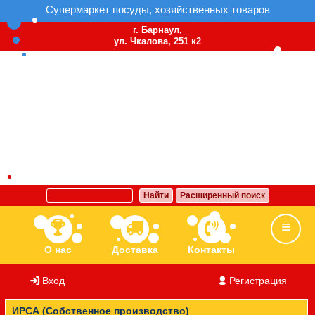
Супермаркет посуды, хозяйственных товаров
г. Барнаул,
ул. Чкалова, 251 к2
Найти
Расширенный поиск
О нас
Доставка
Контакты
Вход
/
Регистрация
Ассортимент
Бренды
Вакансии
ИРСА (Собственное производство)