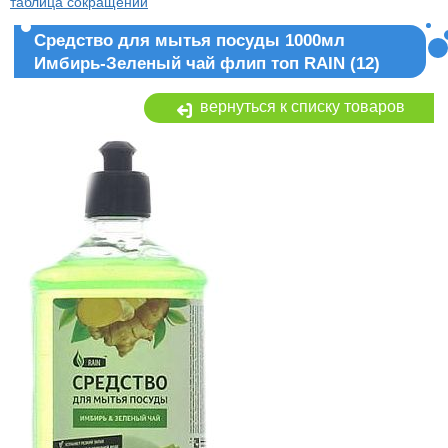
таблица сокращений
Средство для мытья посуды 1000мл
Имбирь-Зеленый чай флип топ RAIN (12)
вернуться к списку товаров