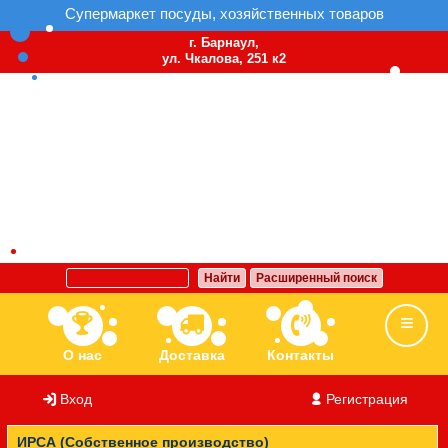
Супермаркет посуды, хозяйственных товаров
г. Барнаул,
ул. Чкалова, 251 к2
Найти
Расширенный поиск
О нас
Доставка
Контакты
Вход
/
Регистрация
Ассортимент
Бренды
Вакансии
ИРСА (Собственное производство)