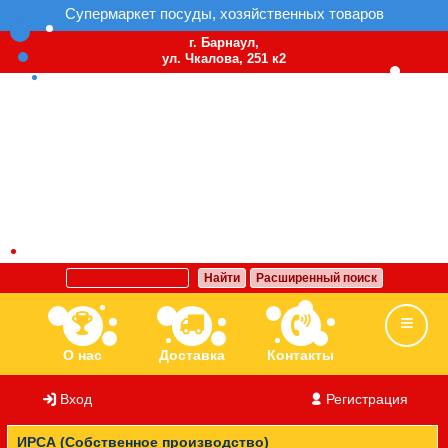
Супермаркет посуды, хозяйственных товаров
г. Барнаул,
ул. Чкалова, 251 к2
Найти
Расширенный поиск
О нас
Доставка
Контакты
Вход
/
Регистрация
Ассортимент
Бренды
Вакансии
ИРСА (Собственное производство)