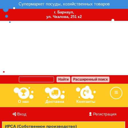
Супермаркет посуды, хозяйственных товаров
г. Барнаул,
ул. Чкалова, 251 к2
Найти
Расширенный поиск
О нас
Доставка
Контакты
Вход
/
Регистрация
Ассортимент
Бренды
Вакансии
ИРСА (Собственное производство)