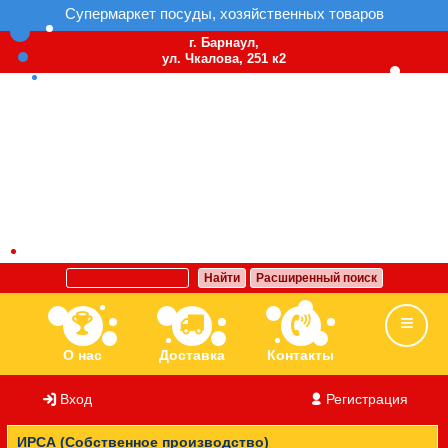
Супермаркет посуды, хозяйственных товаров
г. Барнаул,
ул. Чкалова, 251 к2
Найти
Расширенный поиск
О нас
Доставка
Контакты
Вход
/
Регистрация
Ассортимент
Бренды
Вакансии
ИРСА (Собственное производство)