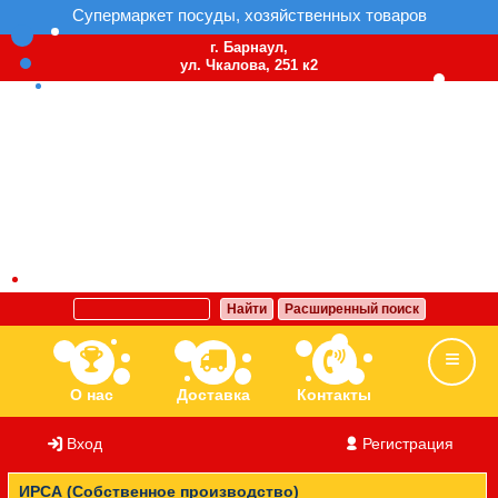
Супермаркет посуды, хозяйственных товаров
г. Барнаул,
ул. Чкалова, 251 к2
Найти
Расширенный поиск
О нас
Доставка
Контакты
Вход
/
Регистрация
Ассортимент
Бренды
Вакансии
ИРСА (Собственное производство)