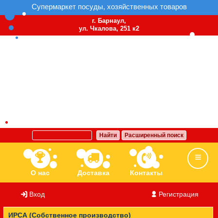
Супермаркет посуды, хозяйственных товаров
г. Барнаул,
ул. Чкалова, 251 к2
Найти
Расширенный поиск
О нас
Доставка
Контакты
Вход
/
Регистрация
Ассортимент
Бренды
Вакансии
ИРСА (Собственное производство)