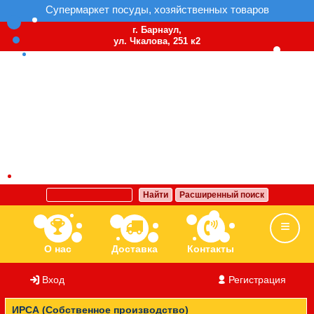
Супермаркет посуды, хозяйственных товаров
г. Барнаул,
ул. Чкалова, 251 к2
Найти
Расширенный поиск
О нас
Доставка
Контакты
Вход
/
Регистрация
Ассортимент
Бренды
Вакансии
ИРСА (Собственное производство)