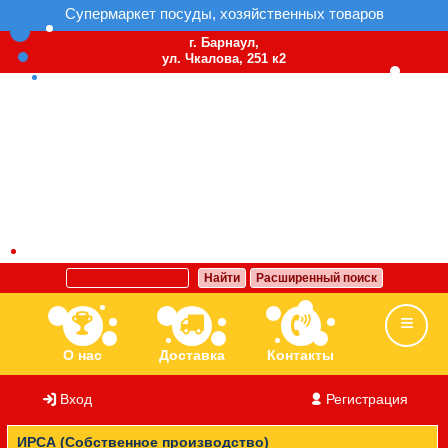
Супермаркет посуды, хозяйственных товаров
г. Барнаул,
ул. Чкалова, 251 к2
Найти
Расширенный поиск
О нас
Доставка
Контакты
Вход
/
Регистрация
Ассортимент
Бренды
Вакансии
ИРСА (Собственное производство)