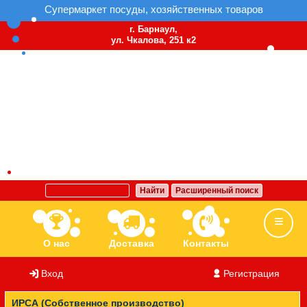
Супермаркет посуды, хозяйственных товаров
г. Барнаул,
ул. Чкалова, 251 к2
Найти
Расширенный поиск
О нас
Доставка
Контакты
Вход
/
Регистрация
Ассортимент
Бренды
Вакансии
ИРСА (Собственное производство)