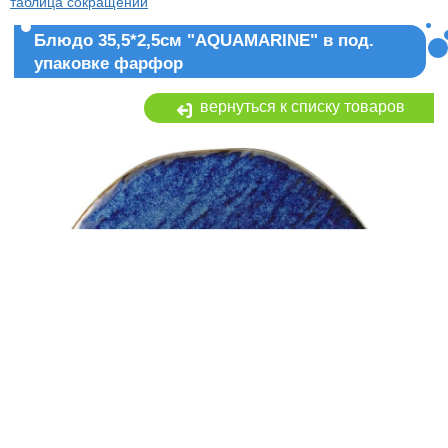
таблица сокращений
Блюдо 35,5*2,5см "AQUAMARINE" в под.
упаковке фарфор
вернуться к списку товаров