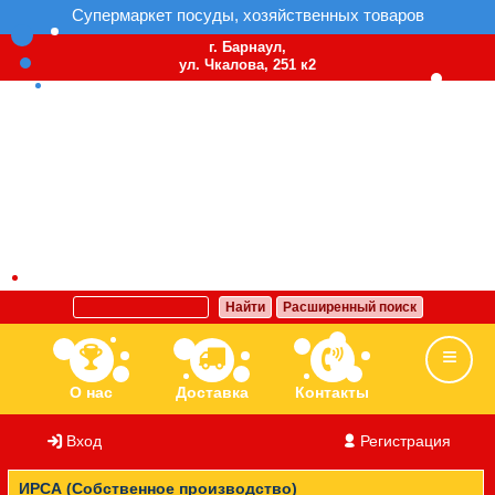
Супермаркет посуды, хозяйственных товаров
г. Барнаул,
ул. Чкалова, 251 к2
Найти
Расширенный поиск
О нас
Доставка
Контакты
Вход
/
Регистрация
Ассортимент
Бренды
Вакансии
ИРСА (Собственное производство)