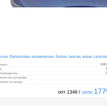
суда
,
Фарфоровая, керамическая
,
Блюда, тарелки, миски, салатни
118-
тикул:
д:
оизводитель:
личество в упаковке:
личие на складе:
177
опт 1348 /
розн.