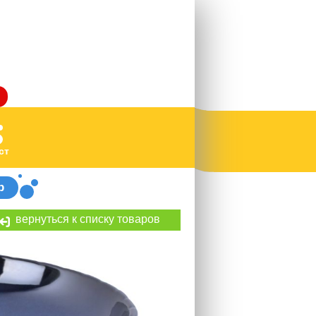
ст
р
вернуться к списку товаров