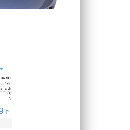
ки
104 ЛН
168497
Lenardi
48
3
9