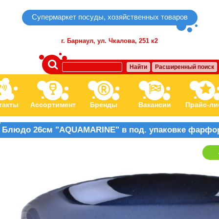
Супермаркет посуды, хозяйственных товаров
г. Барнаул,
ул. Чкалова, 251 к2
Найти
Расширенный поиск
такты
Ассортимент
Бренды
Вакансии
Прайс-ли
Блюдо 26см "AQUAMARINE" в под. упаковке фарфо