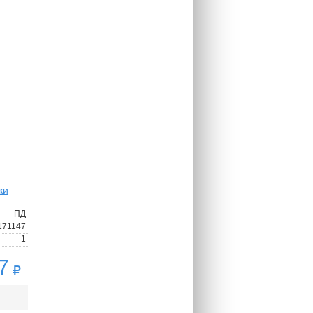
ки
ПД
171147
1
7