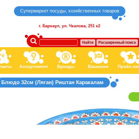
Супермаркет посуды, хозяйственных товаров
г. Барнаул,
ул. Чкалова, 251 к2
Найти
Расширенный поиск
такты
Ассортимент
Бренды
Вакансии
Прайс-ли
Блюдо 32см (Ляган) Риштан Каракалам