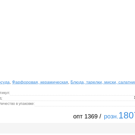
суда
,
Фарфоровая, керамическая
,
Блюда, тарелки, миски, салатни
тикул:
д:
личество в упаковке:
180
опт 1369 /
розн.