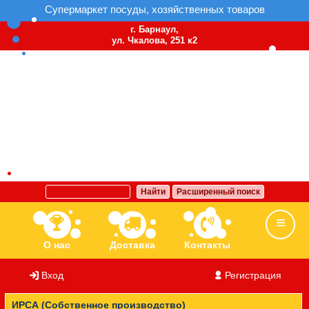
Супермаркет посуды, хозяйственных товаров
г. Барнаул,
ул. Чкалова, 251 к2
Найти
Расширенный поиск
О нас
Доставка
Контакты
Вход
/
Регистрация
Ассортимент
Бренды
Вакансии
ИРСА (Собственное производство)