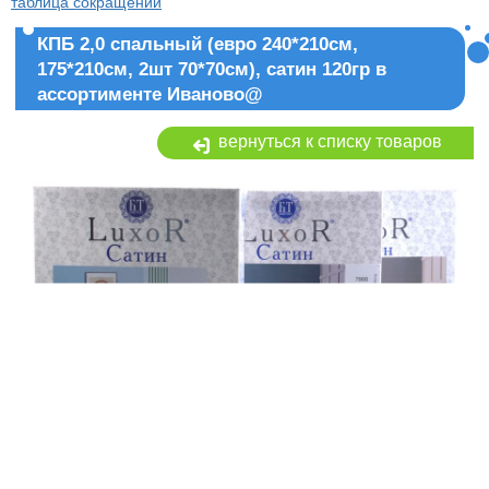
таблица сокращений
КПБ 2,0 спальный (евро 240*210см,
175*210см, 2шт 70*70см), сатин 120гр в
ассортименте Иваново@
вернуться к списку товаров