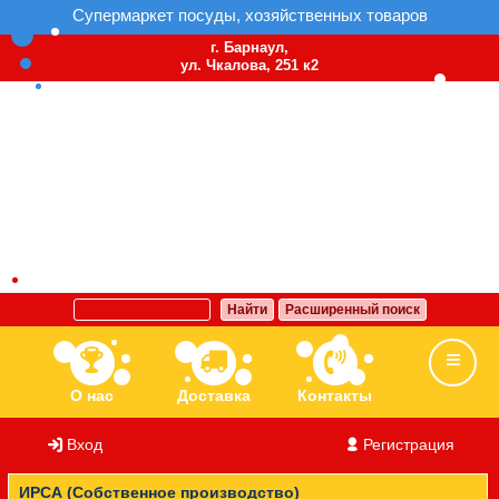
Супермаркет посуды, хозяйственных товаров
г. Барнаул,
ул. Чкалова, 251 к2
Найти
Расширенный поиск
О нас
Доставка
Контакты
Вход
/
Регистрация
Ассортимент
Бренды
Вакансии
ИРСА (Собственное производство)