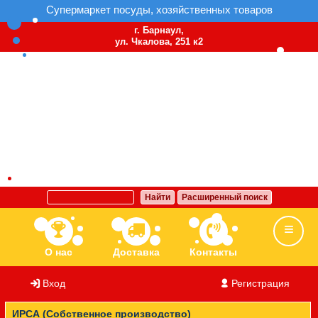
Супермаркет посуды, хозяйственных товаров
г. Барнаул,
ул. Чкалова, 251 к2
Найти
Расширенный поиск
О нас
Доставка
Контакты
Вход
/
Регистрация
Ассортимент
Бренды
Вакансии
ИРСА (Собственное производство)