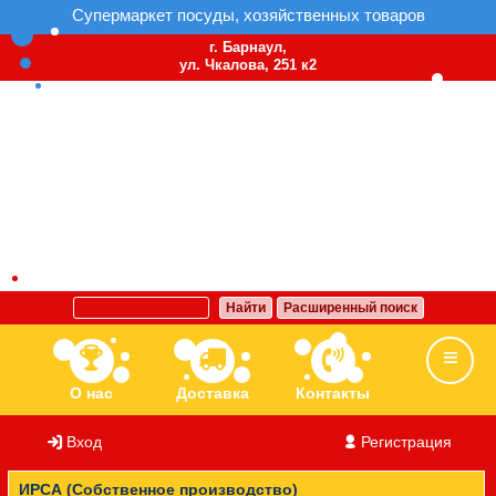
Супермаркет посуды, хозяйственных товаров
г. Барнаул,
ул. Чкалова, 251 к2
Найти
Расширенный поиск
О нас
Доставка
Контакты
Вход
/
Регистрация
Ассортимент
Бренды
Вакансии
ИРСА (Собственное производство)