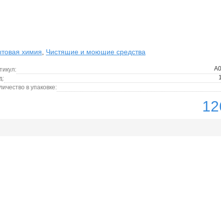
товая химия
,
Чистящие и моющие средства
A
тикул:
д:
личество в упаковке:
12