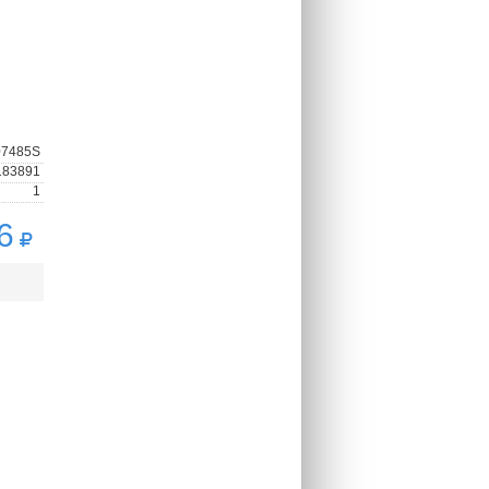
07485S
183891
1
6