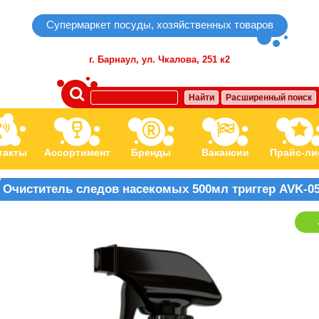
Супермаркет посуды, хозяйственных товаров
г. Барнаул,
ул. Чкалова, 251 к2
Найти
Расширенный поиск
такты
Ассортимент
Бренды
Вакансии
Прайс-ли
Очиститель следов насекомых 500мл триггер AVK-0