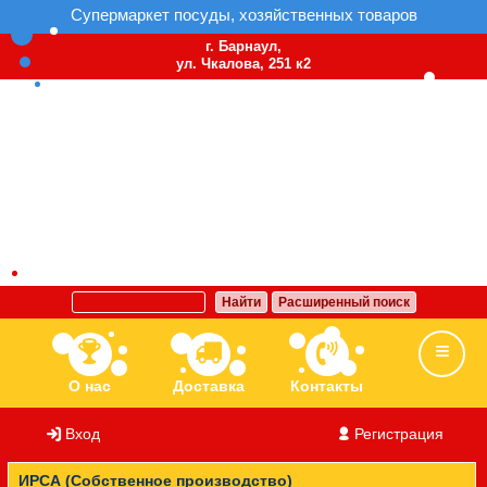
Супермаркет посуды, хозяйственных товаров
г. Барнаул,
ул. Чкалова, 251 к2
Найти
Расширенный поиск
О нас
Доставка
Контакты
Вход
/
Регистрация
Ассортимент
Бренды
Вакансии
ИРСА (Собственное производство)