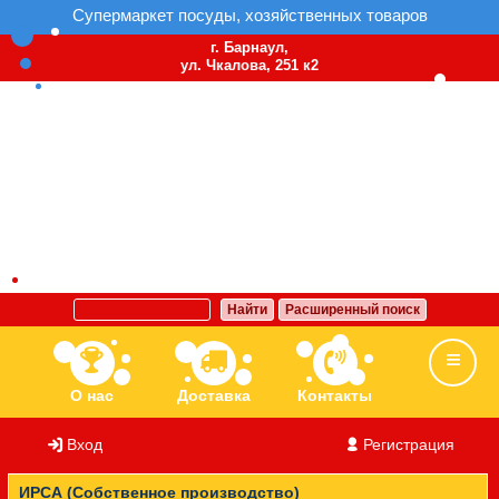
Супермаркет посуды, хозяйственных товаров
г. Барнаул,
ул. Чкалова, 251 к2
Найти
Расширенный поиск
О нас
Доставка
Контакты
Вход
/
Регистрация
Ассортимент
Бренды
Вакансии
ИРСА (Собственное производство)