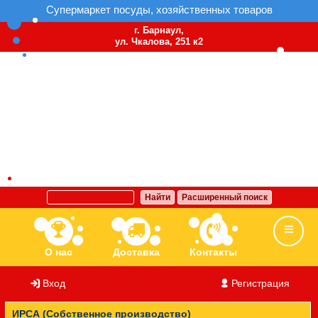
Супермаркет посуды, хозяйственных товаров
г. Барнаул,
ул. Чкалова, 251 к2
Найти
Расширенный поиск
О нас
Доставка
Контакты
Вход
/
Регистрация
Ассортимент
Бренды
Вакансии
ИРСА (Собственное производство)