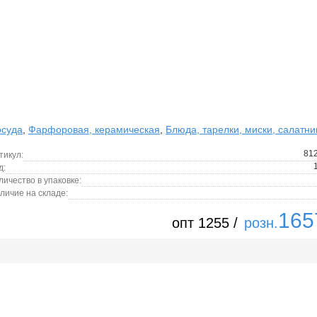
суда
,
Фарфоровая, керамическая
,
Блюда, тарелки, миски, салатни
81
тикул:
д:
личество в упаковке:
личие на складе:
165
опт 1255 /
розн.