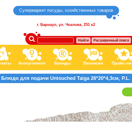
Супермаркет посуды, хозяйственных товаров
г. Барнаул,
ул. Чкалова, 251 к2
Найти
Расширенный поиск
такты
Ассортимент
Бренды
Вакансии
Прайс-ли
Блюдо для подачи Untouched Taiga 26*20*4,3см, P.L. 