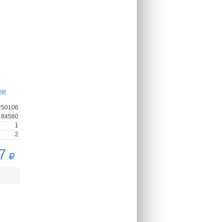
ки
250106
184560
1
2
7