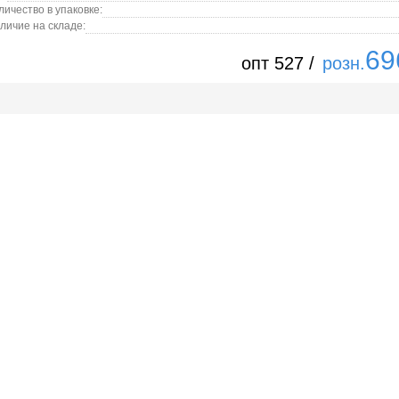
личество в упаковке:
личие на складе:
69
опт 527 /
розн.