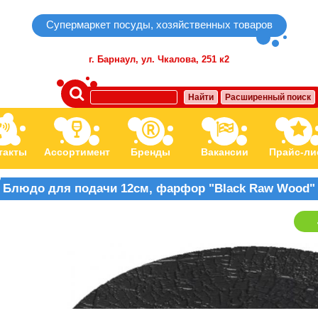
Супермаркет посуды, хозяйственных товаров
г. Барнаул,
ул. Чкалова, 251 к2
Найти
Расширенный поиск
такты
Ассортимент
Бренды
Вакансии
Прайс-ли
Блюдо для подачи 12см, фарфор "Black Raw Wood" P.