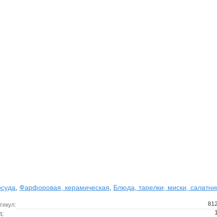
суда
,
Фарфоровая, керамическая
,
Блюда, тарелки, миски, салатни
81
тикул:
д: