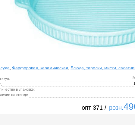
суда
,
Фарфоровая, керамическая
,
Блюда, тарелки, миски, салатни
2
тикул:
д:
личество в упаковке:
личие на складе:
49
опт 371 /
розн.