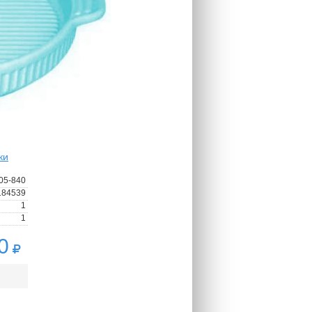
ки
05-840
184539
1
1
0