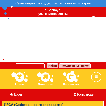
Супермаркет посуды, хозяйственных товаров
г. Барнаул,
ул. Чкалова, 251 к2
Найти
Расширенный поиск
О нас
Доставка
Контакты
Вход
/
Регистрация
Ассортимент
Бренды
Вакансии
ИРСА (Собственное производство)