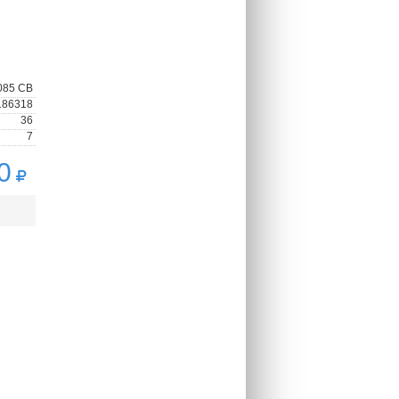
085 СВ
186318
36
7
0