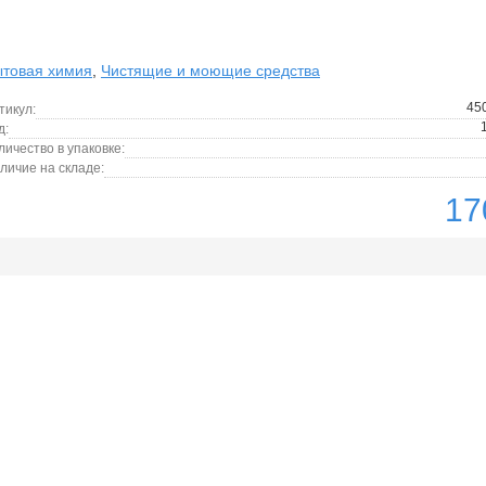
товая химия
,
Чистящие и моющие средства
45
тикул:
д:
личество в упаковке:
личие на складе:
17