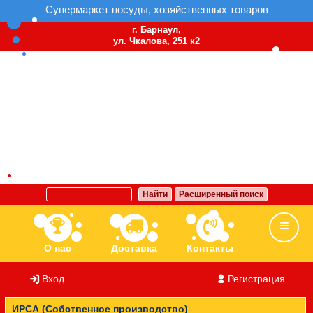
Супермаркет посуды, хозяйственных товаров
г. Барнаул,
ул. Чкалова, 251 к2
Найти
Расширенный поиск
О нас
Доставка
Контакты
Вход
/
Регистрация
Ассортимент
Бренды
Вакансии
ИРСА (Собственное производство)