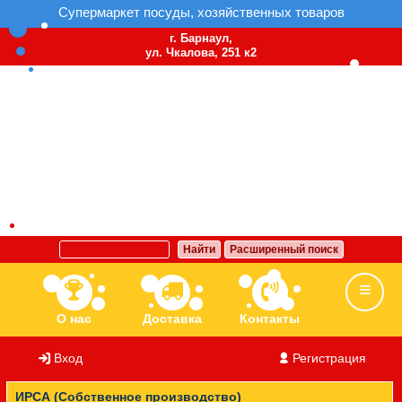
Супермаркет посуды, хозяйственных товаров
г. Барнаул,
ул. Чкалова, 251 к2
Найти
Расширенный поиск
О нас
Доставка
Контакты
Вход
/
Регистрация
Ассортимент
Бренды
Вакансии
ИРСА (Собственное производство)