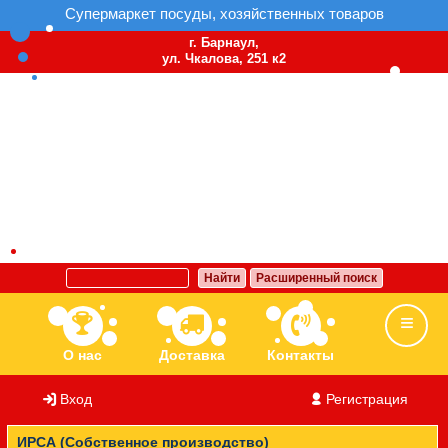
Супермаркет посуды, хозяйственных товаров
г. Барнаул,
ул. Чкалова, 251 к2
Найти
Расширенный поиск
О нас
Доставка
Контакты
Вход
/
Регистрация
Ассортимент
Бренды
Вакансии
ИРСА (Собственное производство)