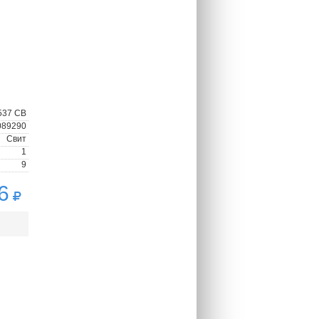
537 СВ
089290
Свит
1
9
6