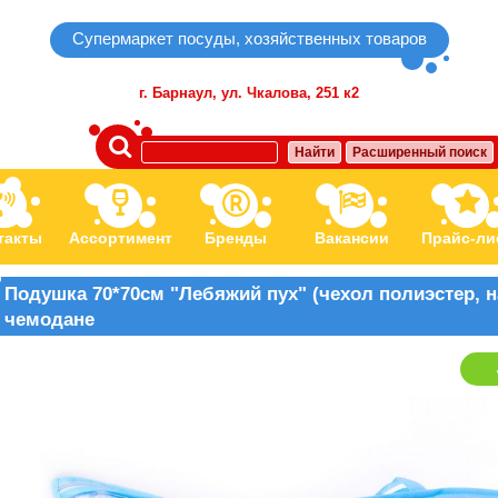
Супермаркет посуды, хозяйственных товаров
г. Барнаул,
ул. Чкалова, 251 к2
Найти
Расширенный поиск
такты
Ассортимент
Бренды
Вакансии
Прайс-ли
Подушка 70*70см "Лебяжий пух" (чехол полиэстер, н
чемодане