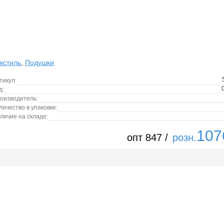
кстиль
,
Подушки
тикул:
д:
оизводитель:
личество в упаковке:
личие на складе:
107
опт 847 /
розн.