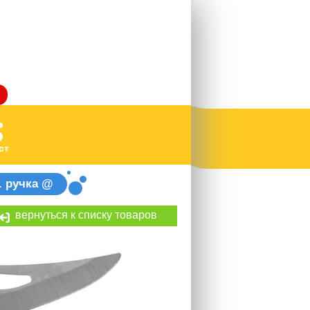
ст
. ручка @
вернуться к списку товаров