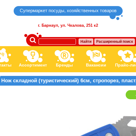
Супермаркет посуды, хозяйственных товаров
г. Барнаул,
ул. Чкалова, 251 к2
Найти
Расширенный поиск
такты
Ассортимент
Бренды
Вакансии
Прайс-ли
Нож складной (туристический) 6см, стропорез, пласт