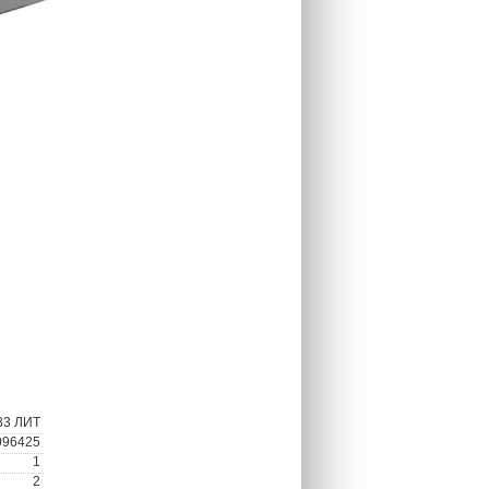
83 ЛИТ
096425
1
2