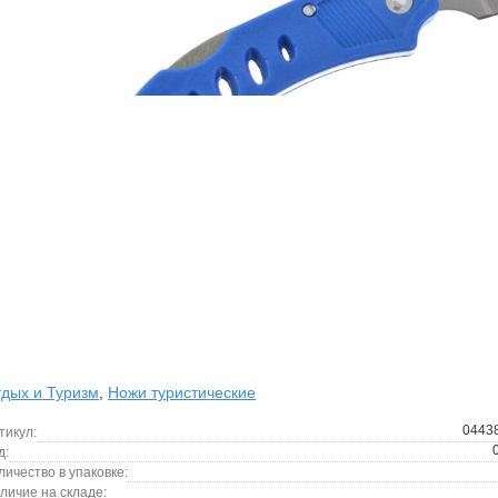
дых и Туризм
,
Ножи туристические
0443
тикул:
д:
личество в упаковке:
личие на складе: