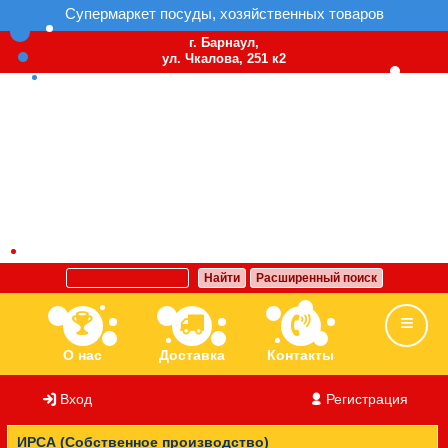
Супермаркет посуды, хозяйственных товаров
г. Барнаул,
ул. Чкалова, 251 к2
Найти
Расширенный поиск
О нас
Доставка
Контакты
Вход
/
Регистрация
Ассортимент
Бренды
Вакансии
ИРСА (Собственное производство)