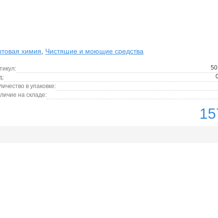
товая химия
,
Чистящие и моющие средства
50
тикул:
д:
личество в упаковке:
личие на складе:
15