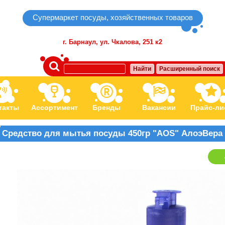
Супермаркет посуды, хозяйственных товаров
г. Барнаул,
ул. Чкалова, 251 к2
Найти
Расширенный поиск
такты
Ассортимент
Бренды
Вакансии
Прайс-ли
Средство для мытья посуды 450гр "AOS" АлоэВера