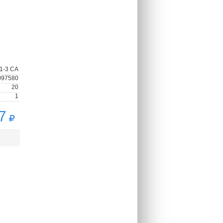
1-3 СА
097580
20
1
7