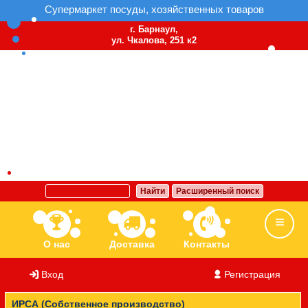
Супермаркет посуды, хозяйственных товаров
г. Барнаул,
ул. Чкалова, 251 к2
Найти
Расширенный поиск
О нас
Доставка
Контакты
Вход
/
Регистрация
Ассортимент
Бренды
Вакансии
ИРСА (Собственное производство)