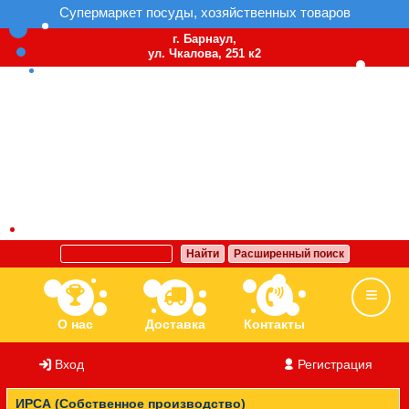
Супермаркет посуды, хозяйственных товаров
г. Барнаул,
ул. Чкалова, 251 к2
Найти
Расширенный поиск
О нас
Доставка
Контакты
Вход
/
Регистрация
Ассортимент
Бренды
Вакансии
ИРСА (Собственное производство)