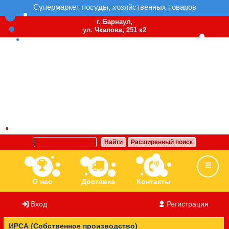
Супермаркет посуды, хозяйственных товаров
г. Барнаул,
ул. Чкалова, 251 к2
Найти
Расширенный поиск
О нас
Доставка
Контакты
Вход
/
Регистрация
Ассортимент
Бренды
Вакансии
ИРСА (Собственное производство)